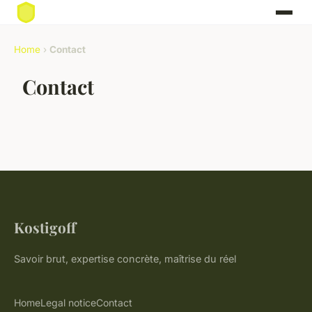
Home
›
Contact
Contact
Kostigoff
Savoir brut, expertise concrète, maîtrise du réel
Home
Legal notice
Contact